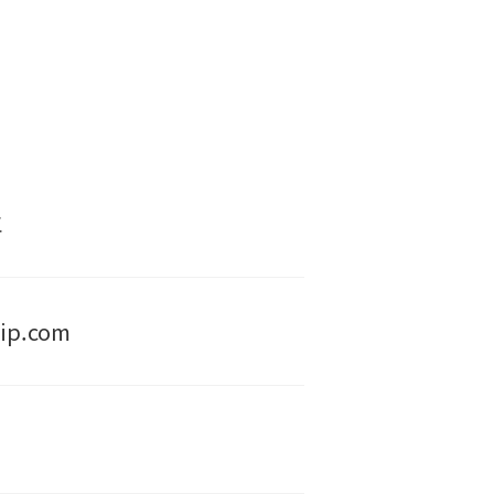
호
ip.com