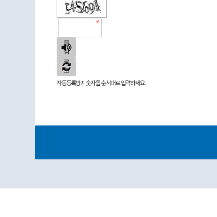
숫
자
음
성
새
듣
로
기
고
침
자동등록방지 숫자를 순서대로 입력하세요.