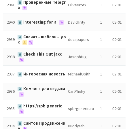
Проверенные Telegr
2941
OliverIrrex
1
02-01
a
2940
interesting for a
DavidTrity
1
02-01
Скачать шаблоны до
2939
docspapers
1
02-01
к
Check This Out jaxx
2938
Josephtug
1
02-01
2937
Интересная новость
MichaelOpith
1
02-01
Кемпинг для отдыха
2936
CarlPhoky
1
02-01
https://spb-generic
2935
spb-generic.ru
1
02-01
Сайтов Продвижени
2934
Buddyrab
1
02-01
е