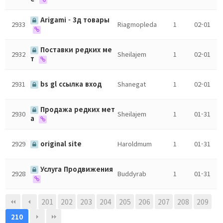
Arigami - 3д товары
2933
Riagmopleda
1
02-01
Поставки редких ме
2932
Sheilajem
1
02-01
т
2931
bs gl ссылка вход
Shanegat
1
02-01
Продажа редких мет
2930
Sheilajem
1
01-31
а
2929
original site
Haroldmum
1
01-31
Услуга Продвижения
2928
Buddyrab
1
01-31
201
202
203
204
205
206
207
208
209
210