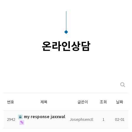
온라인상담
번호
제목
글쓴이
조회
날짜
my response jaxxwal
2942
JosephsencE
1
02-01