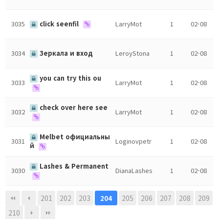
3035
click seenfil
LarryMot
1
02-08
3034
Зеркала и вход
LeroyStona
1
02-08
you can try this ou
3033
LarryMot
1
02-08
check over here see
3032
LarryMot
1
02-08
Melbet официальны
3031
Loginovpetr
1
02-08
й
Lashes & Permanent
3030
DianaLashes
1
02-08
201
202
203
205
206
207
208
209
204
210