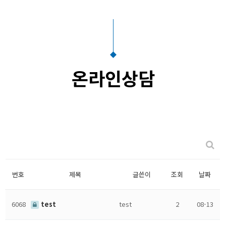
온라인상담
번호
제목
글쓴이
조회
날짜
6068
test
test
2
08-13