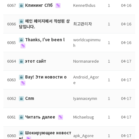
6067
Клининг СПб
Kennethdus
1
04-16
메인 페이지에서 작성된 상
6066
최고관리자
1
04-16
담입니다.
Thanks, I've been l
worldcupimmu
6065
1
04-16
h
6064
этот сайт
Normanarede
1
04-17
Вау! Эти новости о
Android_Agor
6063
1
04-17
e
6062
Слm
Iyannaoxymn
1
04-17
6061
Читать далее
Michaelsug
1
04-17
Шокирующие новост
6060
apk_Agore
1
04-17
и!