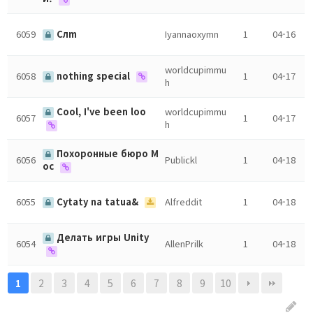
6059
Слm
Iyannaoxymn
1
04-16
worldcupimmu
6058
nothing special
1
04-17
h
Cool, I've been loo
worldcupimmu
6057
1
04-17
h
Похоронные бюро М
6056
Publickl
1
04-18
ос
6055
Cytaty na tatua&
Alfreddit
1
04-18
Делать игры Unity
6054
AllenPrilk
1
04-18
2
3
4
5
6
7
8
9
10
1