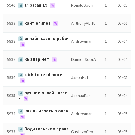
5940
tripscan 19
RonaldSpori
1
05-05
5939
кайт египет
AnthonyAbift
1
05-06
онлайн казино рабоч
5938
Andrewmar
1
05-04
5937
Кыздар нет
DamienSoorA
1
05-04
click to read more
5936
JasonHat
1
05-05
лучшие онлайн кази
5935
JoshuaRak
1
05-04
н
как выиграть в онла
5934
Andrewmar
1
05-05
Водительские права
5933
GustavoCex
1
05-05