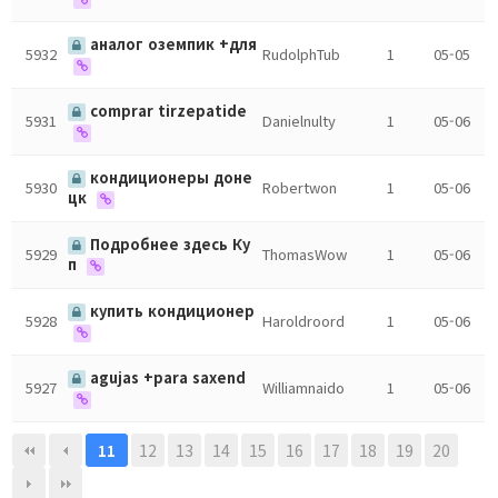
аналог оземпик +для
5932
RudolphTub
1
05-05
comprar tirzepatide
5931
Danielnulty
1
05-06
кондиционеры доне
5930
Robertwon
1
05-06
цк
Подробнее здесь Ку
5929
ThomasWow
1
05-06
п
купить кондиционер
5928
Haroldroord
1
05-06
agujas +para saxend
5927
Williamnaido
1
05-06
12
13
14
15
16
17
18
19
20
11