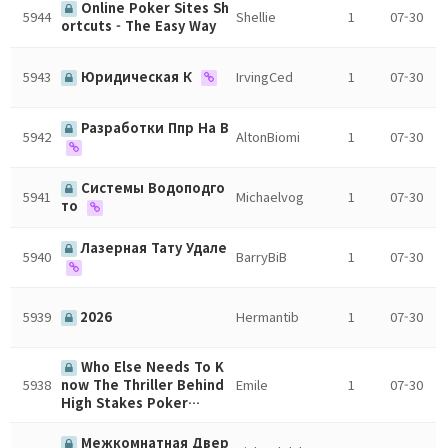
Online Poker Sites Sh
5944
Shellie
1
07-30
ortcuts - The Easy Way
5943
Юридическая К
IrvingCed
1
07-30
Разработки Ппр На В
5942
AltonBiomi
1
07-30
Системы Водоподго
5941
Michaelvog
1
07-30
то
Лазерная Тату Удале
5940
BarryBiB
1
07-30
5939
2026
Hermantib
1
07-30
Who Else Needs To K
5938
Emile
1
07-30
now The Thriller Behind
High Stakes Poker…
Межкомнатная Двер