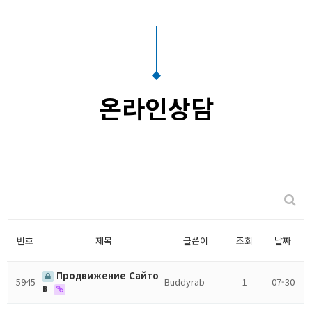
온라인상담
번호
제목
글쓴이
조회
날짜
Продвижение Сайто
5945
Buddyrab
1
07-30
в