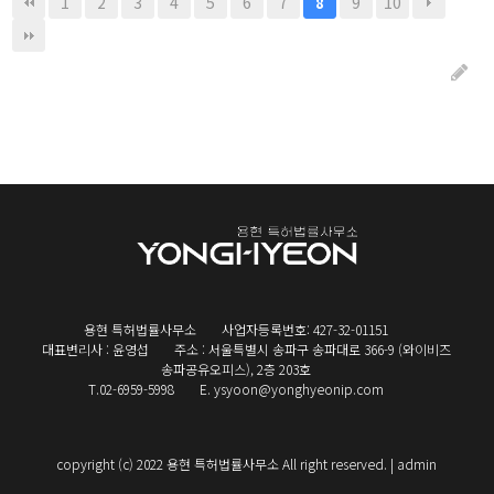
1
2
3
4
5
6
7
9
10
8
용현 특허법률사무소
사업자등록번호: 427-32-01151
대표변리사 : 윤영섭
주소 : 서울특별시 송파구 송파대로 366-9 (와이비즈
송파공유오피스), 2층 203호
T.02-6959-5998
E. ysyoon@yonghyeonip.com
copyright (c) 2022 용현 특허법률사무소 All right reserved. |
admin