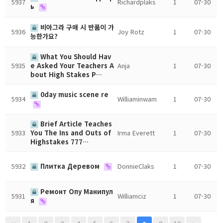
5937
Richardplaks
1
07-30
ь
비아그라 구매 시 반품이 가
5936
Joy Rotz
1
07-30
능한가요?
What You Should Hav
5935
Anja
1
07-30
e Asked Your Teachers A
bout High Stakes P…
0day music scene re
5934
Williaminwam
1
07-30
Brief Article Teaches
5933
Irma Everett
1
07-30
You The Ins and Outs of
Highstakes 777…
5932
Плитка Деревом
DonnieClaks
1
07-30
Ремонт Опу Манипул
5931
Williamciz
1
07-30
я