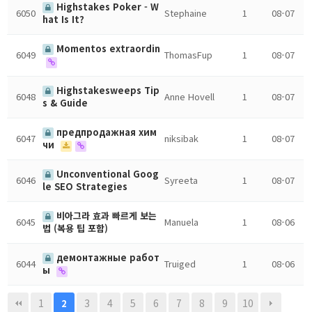
Highstakes Poker - W
6050
Stephaine
1
08-07
hat Is It?
Momentos extraordin
6049
ThomasFup
1
08-07
Highstakesweeps Tip
6048
Anne Hovell
1
08-07
s & Guide
предпродажная хим
6047
niksibak
1
08-07
чи
Unconventional Goog
6046
Syreeta
1
08-07
le SEO Strategies
비아그라 효과 빠르게 보는
6045
Manuela
1
08-06
법 (복용 팁 포함)
демонтажные работ
6044
Truiged
1
08-06
ы
1
3
4
5
6
7
8
9
10
2