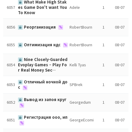
What Make High Stak
6057
Adele
1
08-07
es Game Don't want You
To Know
6056
Реорганизация
RobertBourn
1
08-07
6055
Оптимизация ндс
RobertBourn
1
08-07
Nine Closely-Guarded
6054
Kelli Tyas
1
08-07
Evoplay Games – Play Fo
r Real Money Sec…
Отличный ночной до
6053
SPBrek
1
08-07
с
Вывод из запоя круг
6052
Georgedum
1
08-07
Регистрация ооо, ип
6051
GeorgeEcomi
1
08-07