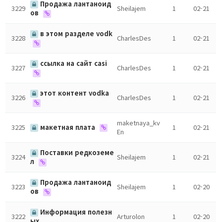
Продажа лантаноид
3229
Sheilajem
1
02-21
ов
в этом разделе vodk
3228
CharlesDes
1
02-21
ссылка на сайт casi
3227
CharlesDes
1
02-21
этот контент vodka
3226
CharlesDes
1
02-21
maketnaya_kv
3225
макетная плата
1
02-21
En
Поставки редкоземе
3224
Sheilajem
1
02-21
л
Продажа лантаноид
3223
Sheilajem
1
02-20
ов
Информация полезн
3222
Arturolon
1
02-20
ых