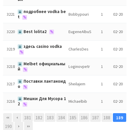
подробнее vodka be
3221
Bobbypouri
1
02-20
t
3220
Best lolita2
EugeneAlbuS
1
02-20
здесь casino vodka
3219
CharlesDes
1
02-20
Melbet официальны
3218
Loginovpetr
1
02-20
й
Поставки лантаноид
3217
Sheilajem
1
02-20
о
Мешки Для Мусора 1
3216
Michaelbib
1
02-20
2
181
182
183
184
185
186
187
188
189
190