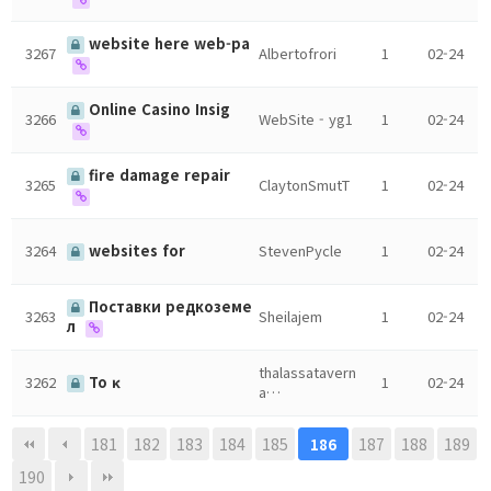
website here web-pa
3267
Albertofrori
1
02-24
Online Casino Insig
3266
WebSite - yg1
1
02-24
fire damage repair
3265
ClaytonSmutT
1
02-24
3264
websites for
StevenPycle
1
02-24
Поставки редкоземе
3263
Sheilajem
1
02-24
л
thalassatavern
3262
Το κ
1
02-24
a…
181
182
183
184
185
187
188
189
186
190