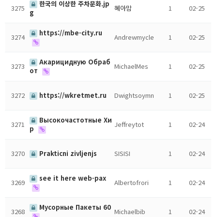
한국의 이상한 주차문화.jp
3275
혜아맘
1
02-25
g
https://mbe-city.ru
3274
Andrewmycle
1
02-25
Акарицидную Обраб
3273
MichaelMes
1
02-25
от
3272
https://wkretmet.ru
Dwightsoymn
1
02-25
Высокочастотные Хи
3271
Jeffreytot
1
02-24
р
3270
Prakticni zivljenjs
SISISI
1
02-24
see it here web-pax
3269
Albertofrori
1
02-24
Мусорные Пакеты 60
3268
Michaelbib
1
02-24