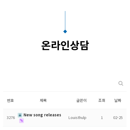
온라인상담
번호
제목
글쓴이
조회
날짜
New song releases
3276
Louisthulp
1
02-25