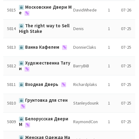
Московские Двери М
5815
DavidWhede
1
07-26
е
The right way to Sell
5814
Denis
1
07-25
High Stake
5813
Ванна Кафелем
DonnieClaks
1
07-25
Художественна Тату
5812
BarryBiB
1
07-25
и
5811
Входная Дверь
Richardplaks
1
07-25
Грунтовка для стен
5810
Stanleydounk
1
07-25
Белорусская Двери
5809
RaymondCon
1
07-25
М
Женская Одежда Ма