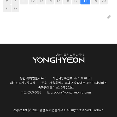
11
12
13
14
15
16
17
19
20
18
용현 특허법률사무소
사업자등록번호: 427-32-01151
대표변리사 : 윤영섭
주소 : 서울특별시 송파구 송파대로 366-9 (와이비즈
송파공유오피스), 2층 203호
T.02-6959-5998
E. ysyoon@yonghyeonip.com
copyright (c) 2022 용현 특허법률사무소 All right reserved. |
admin