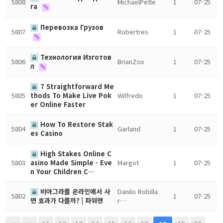
5808
MichaelPetle
1
07-25
га
Перевозка Грузов
5807
Robertres
1
07-25
Технология Изготов
5806
BrianZox
1
07-25
л
7 Straightforward Me
5805
Wilfredo
1
07-25
thods To Make Live Pok
er Online Faster
How To Restore Stak
5804
Garland
1
07-25
es Casino
High Stakes Online C
5803
Margot
1
07-25
asino Made Simple - Eve
n Your Children C…
비아그라를 온라인에서 사
Danilo Robilla
5802
1
07-25
r…
면 효과가 다를까? | 파워맨