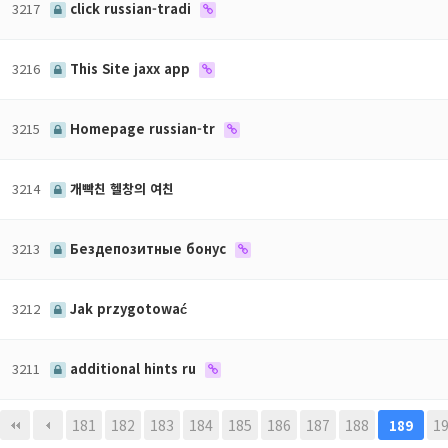
3217
click russian-tradi
3216
This Site jaxx app
3215
Homepage russian-tr
3214
개빡친 헬창의 여친
3213
Бездепозитные бонус
3212
Jak przygotować
3211
additional hints ru
맨끝
181
182
183
184
185
186
187
188
1
189