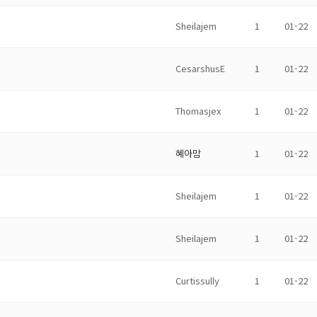
Sheilajem
1
01-22
CesarshusE
1
01-22
Thomasjex
1
01-22
혜아맘
1
01-22
Sheilajem
1
01-22
Sheilajem
1
01-22
Curtissully
1
01-22