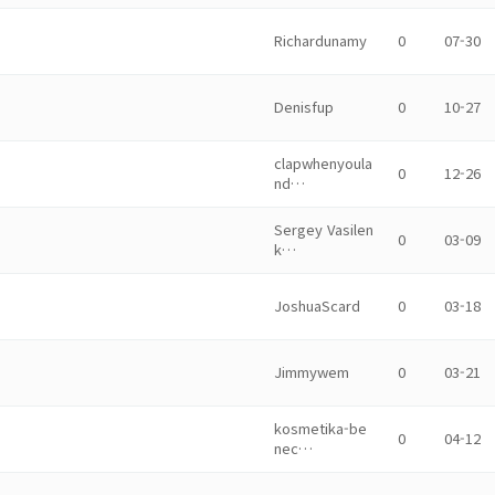
Richardunamy
0
07-30
Denisfup
0
10-27
clapwhenyoula
0
12-26
nd…
Sergey Vasilen
0
03-09
k…
JoshuaScard
0
03-18
Jimmywem
0
03-21
kosmetika-be
0
04-12
nec…