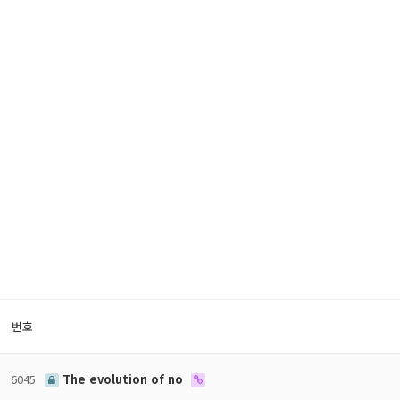
번호
6045
The evolution of no