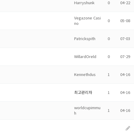
Harryshunk
0
04-22
Vegazone Casi
0
05-08
no
Patrickspith
0
07-03
WillardOreld
0
07-29
Kennethdus
1
04-16
최고관리자
1
04-16
worldcupimmu
1
04-16
h