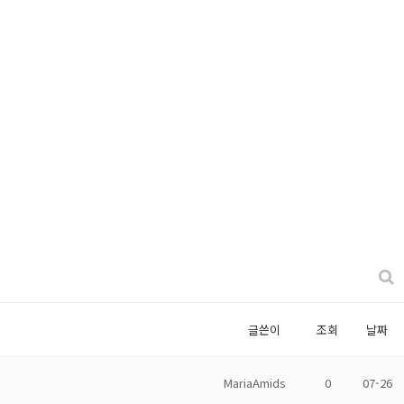
글쓴이
조회
날짜
MariaAmids
0
07-26