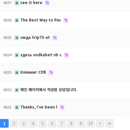
6037
see it here
6036
The Best Way to Pas
6035
сюда trip75-at
6034
здесь vodkabet-vb c
6033
Клининг СПб
6032
메인 페이지에서 작성된 상담입니다.
6031
Thanks, I've been l
2
3
4
5
6
7
8
9
10
1